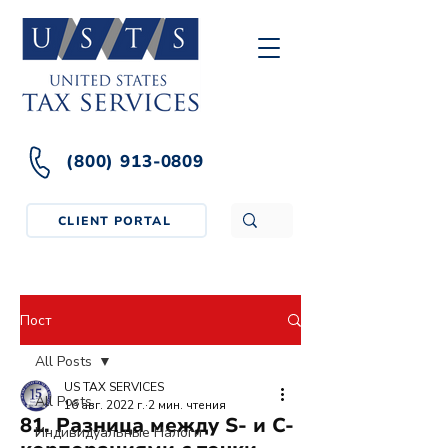
(800) 913-0809
CLIENT PORTAL
Пост
All Posts
US TAX SERVICES
All Posts
16 авг. 2022 г.
2 мин. чтения
81. Разница между S- и C-
Индивидуальные Налоги