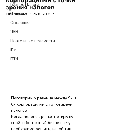
корпорациями с точки
Бизнес Налоги
зрения налогов
Штрафы
Обновлено:
9 янв. 2025 г.
Страховка
ЧЗВ
Платежные ведомости
IRA
ITIN
Поговорим о разнице между S- и  
C- корпорациями с точки зрения 
налогов.
Когда человек решает открыть 
свой собственный бизнес, ему 
необходимо решить, какой тип 