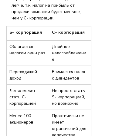
легче, т.к. налог на прибыль от 
продажи компании будет меньше, 
чем у C- корпорации.
S– корпорация
C– корпорация
Облагается 
Двойное 
налогом один раз
налогооблажени
е
Переходящий 
Взимается налог 
доход
с дивидентов
Легко может 
Не просто стать 
стать C- 
S- корпорацией, 
корпорацией
но возможно
Менее 100 
Практически не 
акционеров
имеет 
ограничений для 
количества 