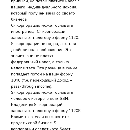
прибыли, но потом платите налог с 
вашего  индивидуального дохода, 
который получен вами со своего 
бизнеса.
C- корпорацию может основать 
иностранец.  C- корпорации 
заполняют налоговую форму 1120.
S- корпорации не подпадают под 
двойное налогооблажение. Это 
значит, они не платят 
федеральный налог, а только 
налог штата. Эта разница в сумме 
попадает потом на вашу форму 
1040 (т.н. переходящий доход – 
pass-through income).
S- корпорацию может основать 
человек у которого есть SSN. 
Владельцы S- корпораций 
заполняют налоговую форму 1120S.
Кроме того, если вы захотите 
продать свой бизнес, S- 
корпорации сделать это будет 