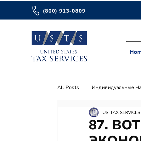
(800) 913-0809
Ho
All Posts
Индивидуальные На
Платежные ведомости
I
US TAX SERVICES
87. ВО
ЭКОНО