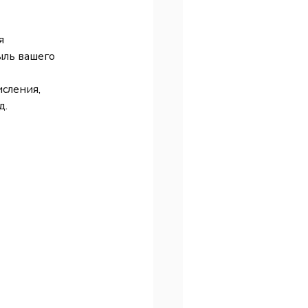
я 
ль вашего 
сления, 
д.