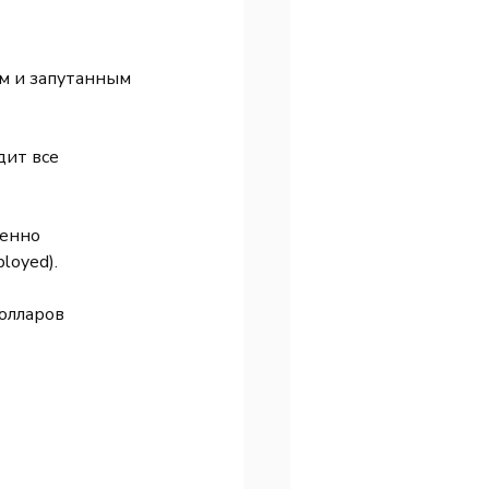
м и запутанным 
дит все 
шенно 
loyed).
олларов 