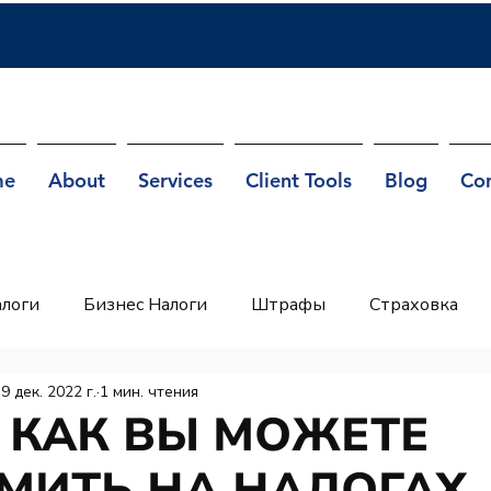
me
About
Services
Client Tools
Blog
Co
логи
Бизнес Налоги
Штрафы
Страховка
RA
ITIN
9 дек. 2022 г.
1 мин. чтения
Т КАК ВЫ МОЖЕТЕ
МИТЬ НА НАЛОГАХ