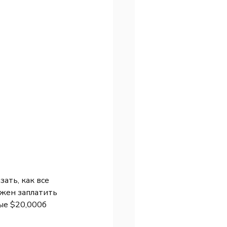
зать, как все 
лжен заплатить 
мые $20,000б 