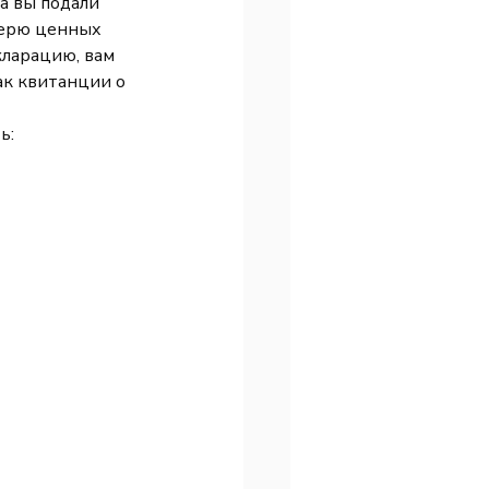
а вы подали 
терю ценных 
кларацию, вам 
ак квитанции о 
ь: