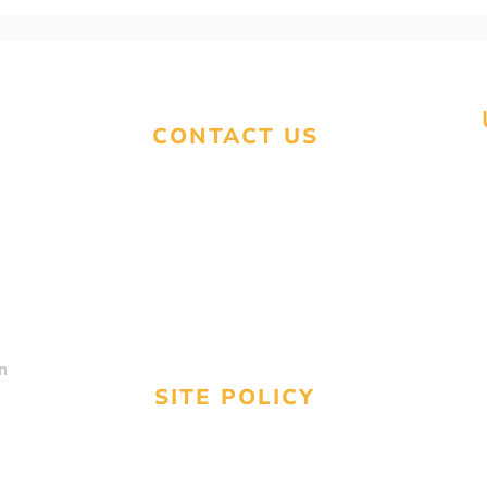
91. ПЕРИОД ПОДАЧИ
87.
НАЛОГОВЫХ
МО
ДЕКЛАРАЦИЙ!
НА 
ДО
CONTACT US
contact@unitedstatestaxservices.us
Text
(224) 676-3577
Call
(800) 913-0809
n
SITE POLICY
Refund & Cancellation policy
Shipping Policy