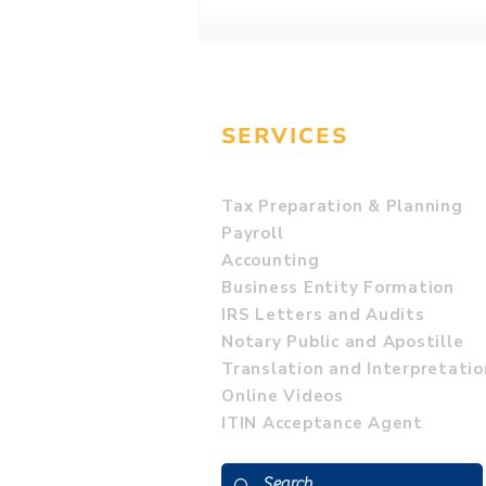
92. Плюсы и минусы
продления срока
подачи Налоговой
декларации
SERVICES
Tax Preparation & Planning
Payroll
Accounting
Business Entity Formation
IRS Letters and Audits
Notary Public and Apostille
Translation and Interpretatio
Online Videos
ITIN Acceptance Agent