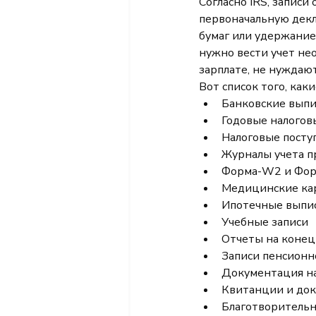
Согласно IRS, записи
первоначальную декла
бумаг или удержание
нужно вести учет не
зарплате, не нуждают
Вот список того, как
Банковские вып
Годовые налогов
Налоговые посту
Журналы учета п
Форма-W2 и Форм
Медицинские кар
Ипотечные выпи
Учебные записи
Отчеты на конец
Записи пенсионн
Документация на
Квитанции и док
Благотворитель