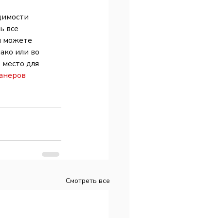
димости 
ь все 
 можете 
ко или во 
место для 
анеров 
Смотреть все