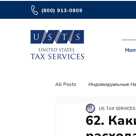
(800) 913-0809
Ho
All Posts
Индивидуальные На
Платежные ведомости
I
US TAX SERVICES
62. Как
расход