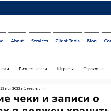
me
About
Services
Client Tools
Blog
Co
логи
Бизнес Налоги
Штрафы
Страховка
RA
ITIN
12 мая 2022 г.
1 мин. чтения
ие чеки и записи о
ах я должен хранить