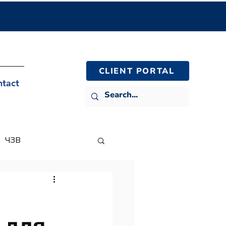
CLIENT PORTAL
ntact
ЧЗВ
 для