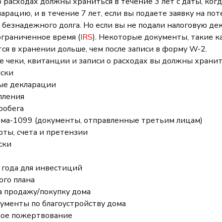
 о расходах должны храниться в течение 3 лет с даты, когд
рацию, и в течение 7 лет, если вы подаете заявку на по
 безнадежного долга. Но если вы не подали налоговую де
ограниченное время (
IRS
). Некоторые документы, такие к
ся в хранении дольше, чем после записи в форму W-2.
ие чеки, квитанции и записи о расходах вы должны хранит
иски
ые декларации
пления
робега
а-1099 (документы, отправленные третьим лицам)
ты, счета и претензии
ски
 года для инвестиций
ого плана
 продажу/покупку дома
ументы по благоустройству дома
ное пожертвование